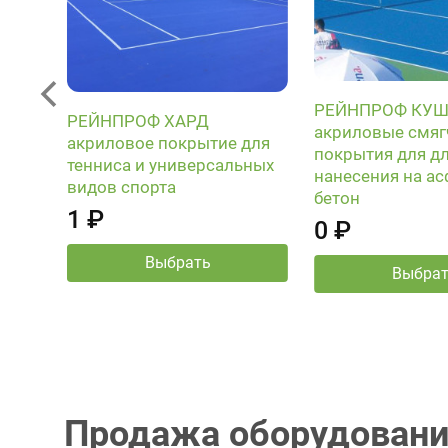
РЕЙНПРОФ КУ
РЕЙНПРОФ ХАРД
акриловые смя
-RC-
акриловое покрытие для
покрытия для д
тенниса и универсальных
нанесения на ас
видов спорта
бетон
1 ₽
0 ₽
Выбрать
Выбра
Продажа оборудовани