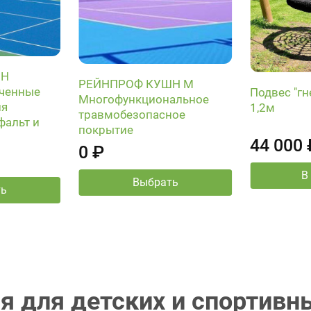
ШН
РЕЙНПРОФ КУШН M
гченные
Подвес "гн
Многофункциональное
ля
1,2м
травмобезопасное
фальт и
покрытие
44 000 
0 ₽
В
Выбрать
ть
я для детских и спортив