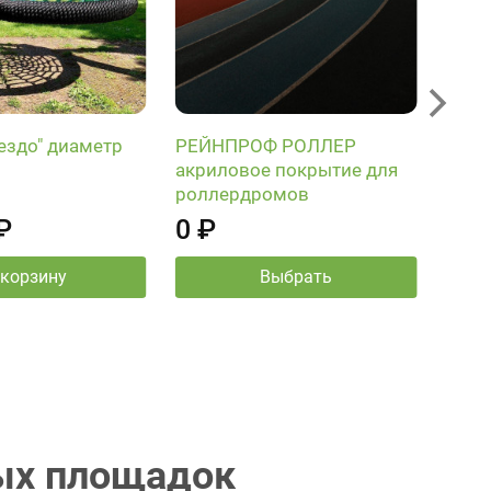
РЕЙ
акри
ездо" диаметр
РЕЙНПРОФ РОЛЛЕР
вело
акриловое покрытие для
пеше
роллердромов
парк
₽
0 ₽
зон
 корзину
Выбрать
Нали
Выбер
ных площадок