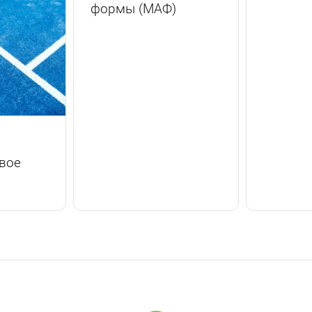
формы (МАФ)
вое