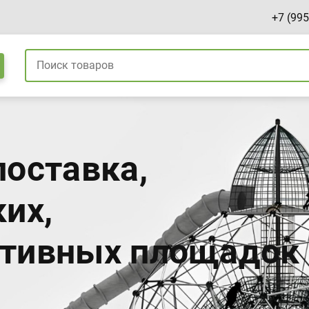
+7 (995
поставка,
их,
ртивных площадок