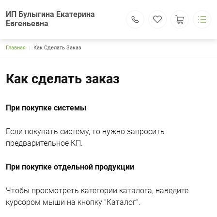
ИП Булыгина Екатерина
Евгеньевна
Строка навигации
Главная
Как Сделать Заказ
ИП Булыгина Екатерина Евгеньевна
Каталог
Основная навигация
Доставка и оплата
Как сделать заказ
Контакты
Поиск
Личный кабинет
При покупке системы
121309, г.Москва, Большая Филевская ул.,25, оф.612
kanat-park.rf@yandex.ru
Если покупать систему, то нужно запросить
+7 (995) 797-84-35
+7 (905) 140-50-65
предварительное КП.
Обратный вызов
При покупке отдельной продукции
Чтобы просмотреть категории каталога, наведите
курсором мыши на кнопку "Каталог".