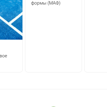
формы (МАФ)
вое