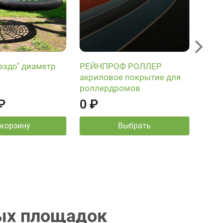
РЕЙ
акри
ездо" диаметр
РЕЙНПРОФ РОЛЛЕР
вело
акриловое покрытие для
пеше
роллердромов
парк
₽
0 ₽
зон
 корзину
Выбрать
Нали
Выбер
ных площадок