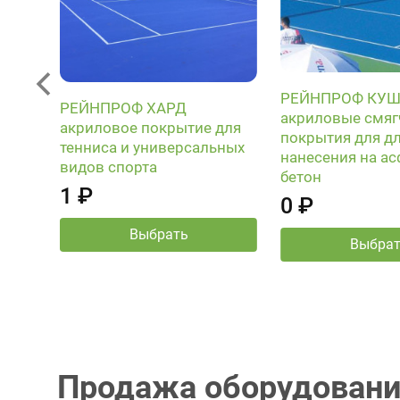
РЕЙНПРОФ КУ
РЕЙНПРОФ ХАРД
акриловые смя
-RC-
акриловое покрытие для
покрытия для д
тенниса и универсальных
нанесения на ас
видов спорта
бетон
1 ₽
0 ₽
Выбрать
Выбра
Продажа оборудовани