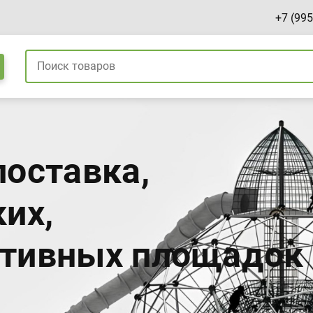
+7 (995
поставка,
их,
ртивных площадок