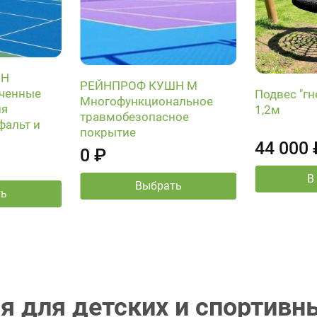
ШН
РЕЙНПРОФ КУШН M
гченные
Подвес "гн
Многофункциональное
ля
1,2м
травмобезопасное
фальт и
покрытие
44 000 
0 ₽
В
Выбрать
ть
я для детских и спортив