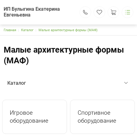
ИП Булыгина Екатерина
Евгеньевна
Строка навигации
Главная
Каталог
Малые архитектурные формы (МАФ)
ИП Булыгина Екатерина Евгеньевна
Каталог
Основная навигация
Доставка и оплата
Малые архитектурные формы
Контакты
(МАФ)
Поиск
Личный кабинет
121309, г.Москва, Большая Филевская ул.,25, оф.612
kanat-park.rf@yandex.ru
Каталог
+7 (995) 797-84-35
+7 (905) 140-50-65
Обратный вызов
Игровое
Спортивное
оборудование
оборудование