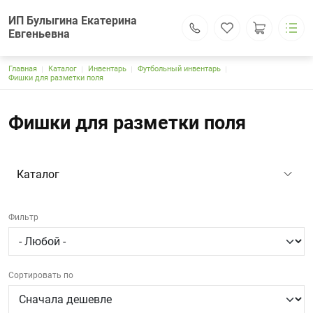
ИП Булыгина Екатерина
Евгеньевна
Строка навигации
Главная
Каталог
Инвентарь
ИП Булыгина Екатерина Евгеньевна
Футбольный инвентарь
Фишки для разметки поля
Каталог
Основная навигация
Доставка и оплата
Фишки для разметки поля
Контакты
Поиск
Личный кабинет
121309, г.Москва, Большая Филевская ул.,25, оф.612
Каталог
kanat-park.rf@yandex.ru
+7 (995) 797-84-35
+7 (905) 140-50-65
Обратный вызов
Фильтр
Сортировать по