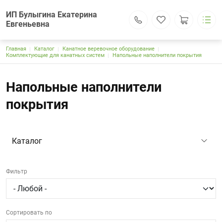
ИП Булыгина Екатерина
Евгеньевна
Строка навигации
Главная
Каталог
Канатное веревочное оборудование
ИП Булыгина Екатерина Евгеньевна
Комплектующие для канатных систем
Напольные наполнители покрытия
Каталог
Основная навигация
Доставка и оплата
Напольные наполнители
Контакты
Поиск
покрытия
Личный кабинет
121309, г.Москва, Большая Филевская ул.,25, оф.612
kanat-park.rf@yandex.ru
+7 (995) 797-84-35
+7 (905) 140-50-65
Каталог
Обратный вызов
Фильтр
Сортировать по