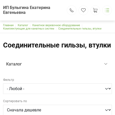
ИП Булыгина Екатерина
Евгеньевна
Строка навигации
Главная
Каталог
Канатное веревочное оборудование
ИП Булыгина Екатерина Евгеньевна
Комплектующие для канатных систем
Соединительные гильзы, втулки
Каталог
Основная навигация
Доставка и оплата
Соединительные гильзы, втулки
Контакты
Поиск
Личный кабинет
121309, г.Москва, Большая Филевская ул.,25, оф.612
Каталог
kanat-park.rf@yandex.ru
+7 (995) 797-84-35
+7 (905) 140-50-65
Обратный вызов
Фильтр
Сортировать по