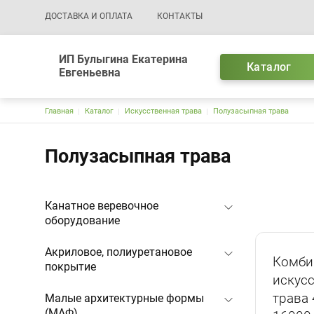
Основная навигация
ДОСТАВКА И ОПЛАТА
КОНТАКТЫ
ИП Булыгина Екатерина
Каталог
Евгеньевна
Строка навигации
Главная
Каталог
Искусственная трава
Полузасыпная трава
Полузасыпная трава
Канатное веревочное
оборудование
Акриловое, полиуретановое
Комби
покрытие
искус
трава
Малые архитектурные формы
(МАФ)