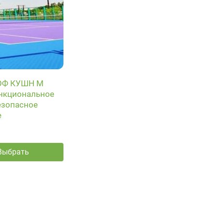
ОФ КУШН M
нкциональное
езопасное
е
Выбрать