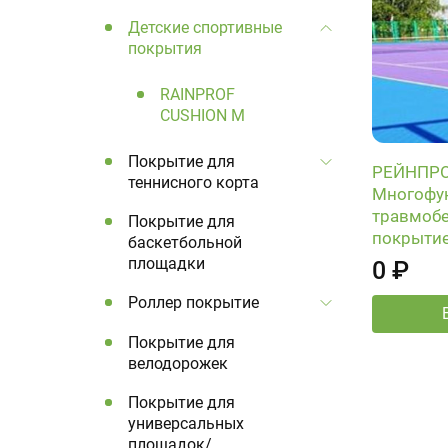
Детские спортивные
покрытия
RAINPROF
CUSHION M
Покрытие для
РЕЙНПР
теннисного корта
Многофу
травмоб
Покрытие для
покрыти
баскетбольной
площадки
0 ₽
Роллер покрытие
Покрытие для
велодорожек
Покрытие для
универсальных
площадок/